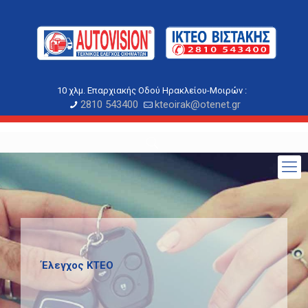
10 χλμ. Επαρχιακής Οδού Ηρακλείου-Μοιρών :
2810 543400
kteoirak@otenet.gr
Έλεγχος ΚΤΕΟ