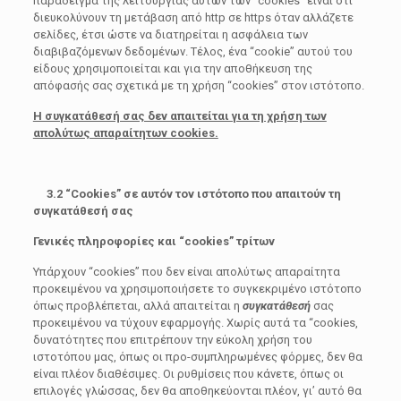
παράδειγμα της λειτουργίας αυτών των “cookies” είναι ότι
διευκολύνουν τη μετάβαση από http σε https όταν αλλάζετε
σελίδες, έτσι ώστε να διατηρείται η ασφάλεια των
διαβιβαζόμενων δεδομένων. Tέλος, ένα “cookie” αυτού του
είδους χρησιμοποιείται και για την αποθήκευση της
απόφασής σας σχετικά με τη χρήση “cookies” στον ιστότοπο.
Η συγκατάθεσή σας δεν απαιτείται για τη χρήση των
απολύτως απαραίτητων cookies.
3.2 “Cookies” σε αυτόν τον ιστότοπο που απαιτούν τη
συγκατάθεσή σας
Γενικές πληροφορίες και “
cookies
” τρίτων
Υπάρχουν “cookies” που δεν είναι απολύτως απαραίτητα
προκειμένου να χρησιμοποιήσετε το συγκεκριμένο ιστότοπο
όπως προβλέπεται, αλλά απαιτείται η
συγκατάθεσή
σας
προκειμένου να τύχουν εφαρμογής. Χωρίς αυτά τα “cookies,
δυνατότητες που επιτρέπουν την εύκολη χρήση του
ιστοτόπου μας, όπως οι προ-συμπληρωμένες φόρμες, δεν θα
είναι πλέον διαθέσιμες. Οι ρυθμίσεις που κάνετε, όπως οι
επιλογές γλώσσας, δεν θα αποθηκεύονται πλέον, γι’ αυτό θα