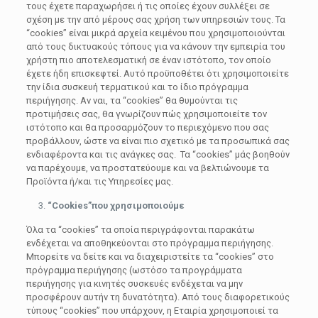
τους έχετε παραχωρήσει ή τις οποίες έχουν συλλέξει σε
σχέση με την από μέρους σας χρήση των υπηρεσιών τους. Τα
“cookies” είναι μικρά αρχεία κειμένου που χρησιμοποιούνται
από τους δικτυακούς τόπους για να κάνουν την εμπειρία του
χρήστη πιο αποτελεσματική σε έναν ιστότοπο, τον οποίο
έχετε ήδη επισκεφτεί. Αυτό προϋποθέτει ότι χρησιμοποιείτε
την ίδια συσκευή τερματικού και το ίδιο πρόγραμμα
περιήγησης. Αν ναι, τα “cookies” θα θυμούνται τις
προτιμήσεις σας, θα γνωρίζουν πώς χρησιμοποιείτε τον
ιστότοπο και θα προσαρμόζουν το περιεχόμενο που σας
προβάλλουν, ώστε να είναι πιο σχετικό με τα προσωπικά σας
ενδιαφέροντα και τις ανάγκες σας. Τα “cookies” μάς βοηθούν
να παρέχουμε, να προστατεύουμε και να βελτιώνουμε τα
Προϊόντα ή/και τις Υπηρεσίες μας.
“
Cookies
”
που
χρησιμοποιούμε
Όλα τα “cookies” τα οποία περιγράφονται παρακάτω
ενδέχεται να αποθηκεύονται στο πρόγραμμα περιήγησης.
Μπορείτε να δείτε και να διαχειριστείτε τα “cookies” στο
πρόγραμμα περιήγησης (ωστόσο τα προγράμματα
περιήγησης για κινητές συσκευές ενδέχεται να μην
προσφέρουν αυτήν τη δυνατότητα). Από τους διαφορετικούς
τύπους “cookies” που υπάρχουν, η Εταιρία χρησιμοποιεί τα