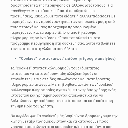
δραστηριότητα της περιήγησής σε άλλους ιστότοπους.
Για
παράδειγμα:
Με τα “cookies” αυτά αποθηκεύουμε
προτιμήσεις, μαθαίνουμε πότε είδατε ή αλληλεπιδράσατε με
περιεχόμενο των προϊόντων ή/και των υπηρεσιών μας ή από
ποια περιοχή και σας παρέχουμε προσαρμοσμένο
περιεχόμενο και εμπειρίες.
Επίσης
αποθηκεύουμε
πληροφορίες σε ένα “cookie” που τοποθετείται στο
πρόγραμμα περιήγησης ή στη συσκευή σας, ώστε να βλέπετε
τον ιστότοπο στη γλώσσα που θέλετε.
“
Cookies
” στατιστικών / επίδοσης (
google
analytics
)
Τα “cookies” στατιστικών βοηθούν τους ιδιοκτήτες
ιστότοπου να κατανοήσουν πώς αλληλεπιδρούν οι
επισκέπτες με τις σελίδες συλλέγοντας και αναφέροντας
πληροφορίες ανώνυμα. Με τη βοήθεια αυτών των “cookies”
συλλέγουμε πληροφορίες σχετικά με τον τρόπο χρήσης ενός
ιστότοπου και χρησιμοποιούνται αποκλειστικά για να
βελτιώσουν την απόδοση του ιστότοπου και κατ’ επέκταση
την εμπειρία του χρήστη.
Για παράδειγμα:
Τα cookies” μάς βοηθούν να δρομολογούμε την
κίνηση μεταξύ των διακομιστών και να κατανοούμε πόσο
γρήγορα φορτώνονται οι υπηρεσίες ή/και τα προϊόντα μας