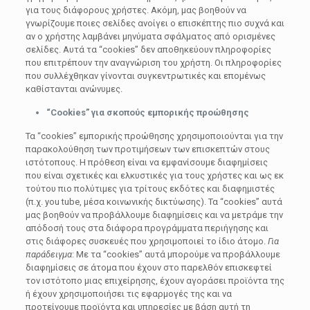
για τους διάφορους χρήστες. Ακόμη, μας βοηθούν να
γνωρίζουμε ποιες σελίδες ανοίγει ο επισκέπτης πιο συχνά και
αν ο χρήστης λαμβάνει μηνύματα σφάλματος από ορισμένες
σελίδες. Αυτά τα “cookies” δεν αποθηκεύουν πληροφορίες
που επιτρέπουν την αναγνώριση του χρήστη. Οι πληροφορίες
που συλλέχθηκαν γίνονται συγκεντρωτικές και επομένως
καθίστανται ανώνυμες.
“
Cookies
”
για σκοπούς εμπορικής προώθησης
Τα “cookies” εμπορικής προώθησης χρησιμοποιούνται για την
παρακολούθηση των προτιμήσεων των επισκεπτών στους
ιστότοπους. Η πρόθεση είναι να εμφανίσουμε διαφημίσεις
που είναι σχετικές και ελκυστικές για τους χρήστες και ως εκ
τούτου πιο πολύτιμες για τρίτους εκδότες και διαφημιστές
(π.χ. you tube, μέσα κοινωνικής δικτύωσης). Τα “cookies” αυτά
μας βοηθούν να προβάλλουμε διαφημίσεις και να μετράμε την
απόδοσή τους στα διάφορα προγράμματα περιήγησης και
στις διάφορες συσκευές που χρησιμοποιεί το ίδιο άτομο.
Για
παράδειγμα
: Με τα “cookies” αυτά μπορούμε να προβάλλουμε
διαφημίσεις σε άτομα που έχουν στο παρελθόν επισκεφτεί
τον ιστότοπο μιας επιχείρησης, έχουν αγοράσει προϊόντα της
ή έχουν χρησιμοποιήσει τις εφαρμογές της και να
προτείνουμε προϊόντα και υπηρεσίες με βάση αυτή τη