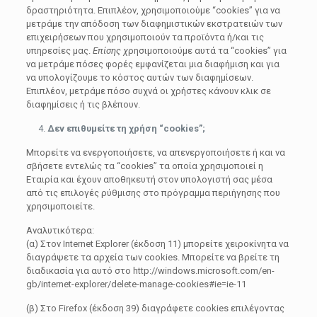
δραστηριότητα. Επιπλέον, χρησιμοποιούμε “cookies” για να
μετράμε την απόδοση των διαφημιστικών εκστρατειών των
επιχειρήσεων που χρησιμοποιούν τα προϊόντα ή/και τις
υπηρεσίες μας.
Επίσης χ
ρησιμοποιούμε αυτά τα “cookies” για
να μετράμε πόσες φορές εμφανίζεται μια διαφήμιση και για
να υπολογίζουμε το κόστος αυτών των διαφημίσεων.
Επιπλέον, μετράμε πόσο συχνά οι χρήστες κάνουν κλικ σε
διαφημίσεις ή τις βλέπουν.
Δεν επιθυμείτε τη χρήση “cookies”;
Μπορείτε να ενεργοποιήσετε, να απενεργοποιήσετε ή και να
σβήσετε εντελώς τα “cookies” τα οποία χρησιμοποιεί η
Εταιρία και έχουν αποθηκευτή στον υπολογιστή σας μέσα
από τις επιλογές ρύθμισης στο πρόγραμμα περιήγησης που
χρησιμοποιείτε.
Αναλυτικότερα:
(α) Στον Internet Explorer (έκδοση 11) μπορείτε χειροκίνητα να
διαγράψετε τα αρχεία των cookies. Μπορείτε να βρείτε τη
διαδικασία για αυτό στο http://windows.microsoft.com/en-
gb/internet-explorer/delete-manage-cookies#ie=ie-11
(β) Στο Firefox (έκδοση 39) διαγράφετε cookies επιλέγοντας