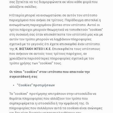
σας ζητείται να τις διαμορφώνετε εκ νέου κάθε φορά που
αλλάζετε σελίδες.
Η Εταιρία μπορεί να ενσωματώσει σε αυτόν τον ιστότοπο
περιεχόμενο που ανήκει σε τρίτους. Παράδειγμα αποτελεί η
ενσωμάτωση περιεχομένου βίντεο στον ιστότοπο. Αυτοί οι
τρίτοι πάροχοι μπορούν θεωρητικά να τοποθετούν “cookies”
στη συσκευή σας όταν επισκέπτεστε τον ιστότοπό μας και με
αυτόν τον τρόπο μπορούν να λαμβάνουν πληροφορίες
σχετικά με το γεγονός ότι έχετε επισκεφθεί έναν ιστότοπο
της
Κ. ΒΙΣΤΑΚΗ ΙΚΤΕΟ Ι.Κ.Ε.
Επισκεφθείτε τους ιστότοπους
που ανήκουν σε αυτούς τους τρίτους παρόχους, αν
χρειάζεστε περισσότερες πληροφορίες σχετικά με τον
τρόπο χρήσης των “cookies” τους.
Οι τύποι “
cookies
” στον ιστότοπο που απαιτούν την
συγκατάθεσή σας
“Cookies”
προτιμήσεων
Τα “cookies” προτίμησης επιτρέπουν στην ιστοσελίδα να
θυμάται πληροφορίες που αλλάζουν τον τρόπο που
συμπεριφέρεται η ιστοσελίδα ή την εμφάνισή της. Οι
πληροφορίες που συλλέγουν αυτά τα cookies είναι ανώνυμες
και δεν είναι δυνατόν να παρακολουθήσουν την