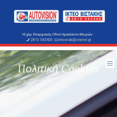
10 χλμ. Επαρχιακής Οδού Ηρακλείου-Μοιρών :
2810 543400
kteoirak@otenet.gr
Πολιτική Cookies