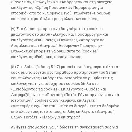
«Εργαλεία», «Επιλογές» και «Απόρρητο» και στη συνέχεια
επιλέγοντας «Χρήση Προσωπικών Παραμέτρων για
Ιστορικό» από το κυλιόμενο μενού, επιλέγετε «Προβολή
cookies» και μετά «Αφαίρεση όλων των cookies»,
(γ) Στο Chrome μπορείτε να διαγράψετε τα cookies
μπαίνοντας στο μενού «Ελέγχου και Προσαρμογής» και
επιλέγοντας «Ρυθμίσεις», «Σύνθετες», «Απόρρητο και
Ασφάλεια» και «Διαγραφή Δεδομένων Περιήγησης».
Εναλλακτικά μπορείτε να ρυθμίσετε τα “cookies”
επιλέγοντας «Ρυθμίσεις περιεχομένου».
(δ) Στο Safari (έκδοση 5.1.7) μπορείτε να διαγράψετε όλα τα
cookies μπαίνοντας στο παράθυρο προτιμήσεων του Safari
και επιλέγοντας «Απόρρητο». Μπορείτε να ρυθμίσετε τις
επιλογές για την αποδοχή των cookies δίπλα στο
«Εμποδίζοντας τα cookies». Επιλέγοντας «Ομάδες και
Διαφημιζόμενοι» – «Πάντα» ή «Ποτέ». Εάν υπάρχουν στοιχεία
ιστοτόπων ή cookies αποθηκευμένα, επιλέγετε
«Λεπτομέρειες». Εάν επιθυμείτε να διαγράψετε τα δεδομένα
από όλους τους ιστότοπους, απλώς επιλέγετε «Διαγραφή
Όλων». Πατάτε «Τέλος» για επιστροφή.
Αν έχετε αποφασίσει να μη δώσετε τη συγκατάθεσή σας για