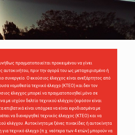
υνήθως πραγματοποιείται προκειμένου να γίνει
 αυτοκινήτου, πριν την αγορά του ως μεταχειρισμένο ή
ιο συνεργείο. Ο εκούσιος έλεγχος είναι ανεξάρτητος από
υσα νομοθεσία τεχνικό έλεγχο (ΚΤΕΟ) και δεν τον
ύσιος έλεγχος μπορεί να πραγματοποιηθεί μόνο σε
να με ισχύον δελτίο τεχνικού ελέγχου (εφόσον είναι
α επιβατικά είναι υπόχρεα να είναι εφοδιασμένα με
ρέπει να διενεργηθεί τεχνικός έλεγχος (ΚΤΕΟ) και να
ικού ελέγχου. Αυτοκίνητα με ξένες πινακίδες ή αυτοκίνητα
για τεχνικό έλεγχο (π.χ. νεότερα των 4 ετών) μπορούν να