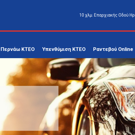
10 χλμ. Επαρχιακής Οδού Ηρ
 Περνάω ΚΤΕΟ
Υπενθύμιση ΚΤΕΟ
Ραντεβού Online